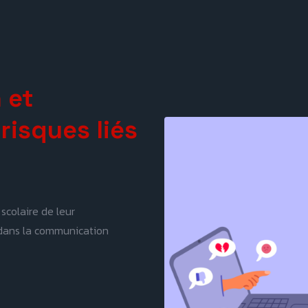
 et
isques liés
 scolaire de leur
 dans la communication