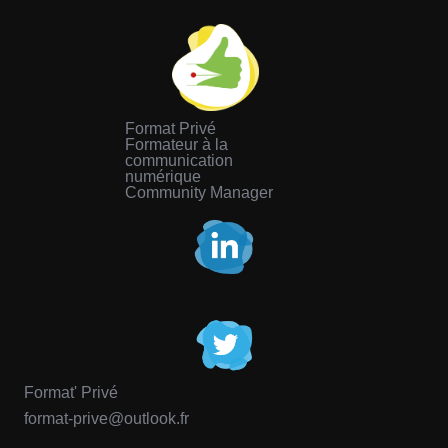
Format Privé
Formateur à la
communication
numérique
Community Manager
Format' Privé
format-prive@outlook.fr